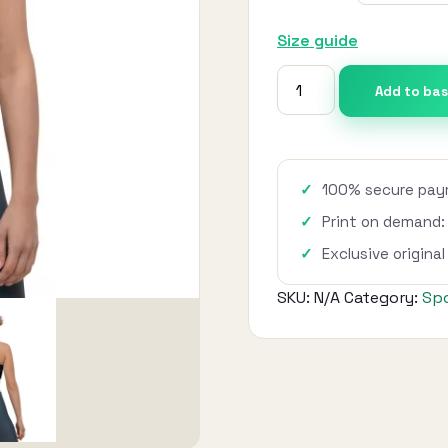
Size guide
Top
Add to ba
deportivo
-
Green
Camo
100% secure paym
quantity
Print on demand:
Exclusive origina
SKU:
N/A
Category:
Spo