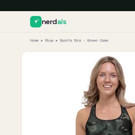
nerd
ais
Home
»
Shop
»
Sports Bra - Green Camo