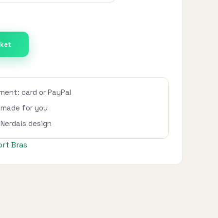
sket
ent: card or PayPal
 made for you
l Nerdais design
rt Bras