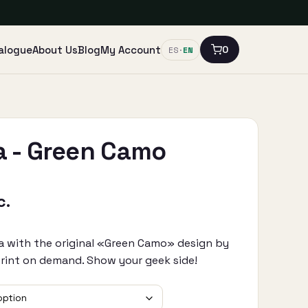
alogue
About Us
Blog
My Account
0
ES
·
EN
a - Green Camo
c.
 with the original «Green Camo» design by
print on demand. Show your geek side!