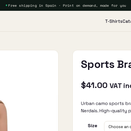
Free shipping in Spain · Print on demand, made for you
T-Shirts
Cat
Sports Br
$
41.00
VAT in
Urban camo sports bra
Nerdais. High-quality 
Size