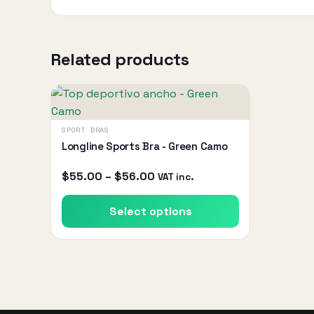
Related products
This
product
has
SPORT BRAS
multiple
Longline Sports Bra - Green Camo
variants.
Price
$
55.00
–
$
56.00
VAT inc.
The
range:
options
$55.00
Select options
may
through
be
$56.00
chosen
on
the
product