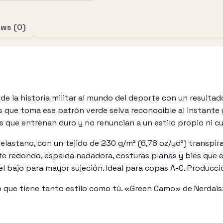
ews (0)
e la historia militar al mundo del deporte con un resultado
s que toma ese patrón verde selva reconocible al instante 
as que entrenan duro y no renuncian a un estilo propio ni 
elastano, con un tejido de 230 g/m² (6,78 oz/yd²) transpira
e redondo, espalda nadadora, costuras planas y bies que ev
el bajo para mayor sujeción. Ideal para copas A-C. Producc
op que tiene tanto estilo como tú. «Green Camo» de Nerdai