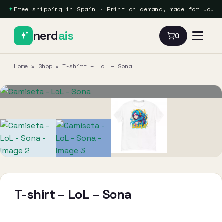
Free shipping in Spain · Print on demand, made for you
nerd
ais
0
Home
»
Shop
»
T-shirt – LoL – Sona
T-shirt – LoL – Sona