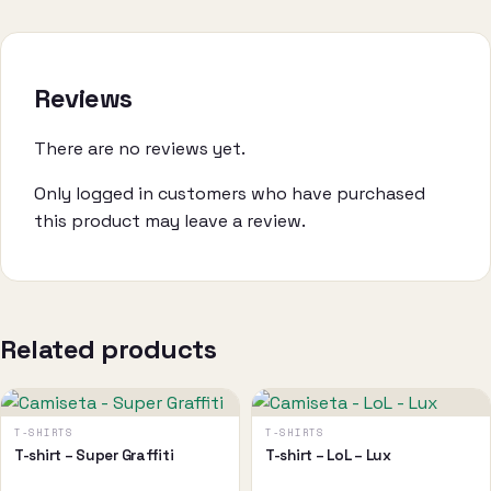
Reviews
There are no reviews yet.
Only logged in customers who have purchased
this product may leave a review.
Related products
This
This
product
product
T-SHIRTS
T-SHIRTS
has
has
T-shirt – Super Graffiti
T-shirt – LoL – Lux
multiple
multiple