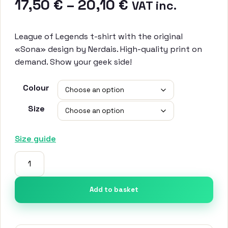
Price
17,50
€
–
20,10
€
VAT inc.
range:
League of Legends t-shirt with the original
17,50 €
«Sona» design by Nerdais. High-quality print on
demand. Show your geek side!
through
Colour
20,10 €
Size
Size guide
Camiseta
-
LoL
Add to basket
-
Sona
quantity