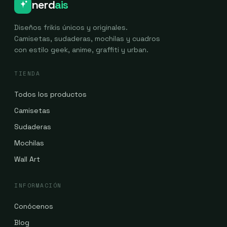
nerd
ais
producto
producto
Diseños frikis únicos y originales.
Camisetas, sudaderas, mochilas y cuadros
con estilo geek, anime, graffiti y urban.
TIENDA
Todos los productos
Camisetas
Sudaderas
Mochilas
Wall Art
INFORMACIÓN
Conócenos
Blog