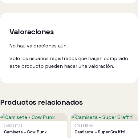
Valoraciones
No hay valoraciones aún.
Solo los usuarios registrados que hayan comprado
este producto pueden hacer una valoración.
Productos relacionados
Este
Este
producto
producto
CAMISETAS
CAMISETAS
tiene
tiene
Camiseta – Cow Punk
Camiseta – Super Graffiti