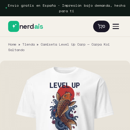
Envío gratis en España · Impresión bajo demanda, hecha
para ti
nerd
ais
0
Home
»
Tienda
»
Camiseta Level Up Carp — Carpa Koi
Saltando