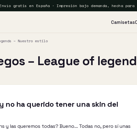
Envío gratis en España · Impresión bajo demanda, hecha para 
Camisetas
egends – Nuestro estilo
gos – League of legends
y no ha querido tener una skin del
ns y las queremos todas? Bueno… Todas no, pero sí unas