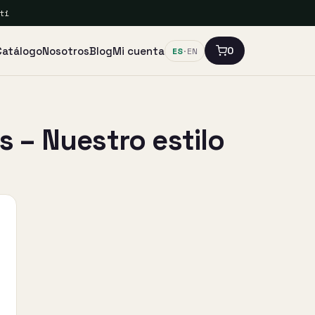
ti
Catálogo
Nosotros
Blog
Mi cuenta
0
ES
·
EN
 – Nuestro estilo