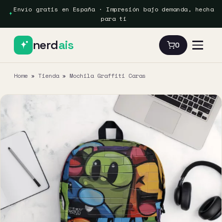
Envío gratis en España · Impresión bajo demanda, hecha
para ti
nerd
ais
0
Home
»
Tienda
»
Mochila Graffiti Caras