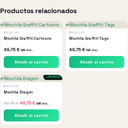
Productos relacionados
MOCHILAS
MOCHILAS
Mochila Graffiti Cartoons
Mochila Graffiti Tags
49,75
€
49,75
€
IVA inc.
IVA inc.
Añadir al carrito
Añadir al carrito
¡OFERTA!
MOCHILAS
Mochila Dragón
El
El
49,75
€
46,75
€
IVA inc.
precio
precio
Añadir al carrito
original
actual
era:
es: