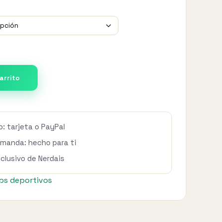
desde
47,00 €
hasta
48,30 €
carrito
: tarjeta o PayPal
emanda: hecho para ti
xclusivo de Nerdais
ps deportivos