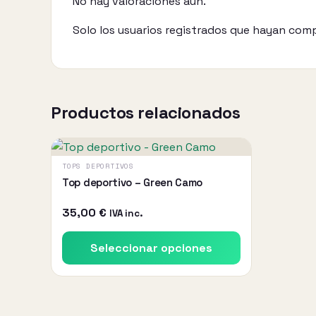
No hay valoraciones aún.
Solo los usuarios registrados que hayan com
Productos relacionados
Este
producto
TOPS DEPORTIVOS
tiene
Top deportivo – Green Camo
múltiples
35,00
€
IVA inc.
variantes.
Las
Seleccionar opciones
opciones
se
pueden
elegir