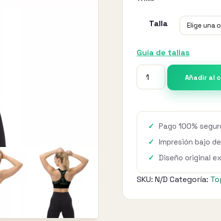
Talla
Guía de tallas
Top
Añadir al 
deportivo
ancho
-
Green
Pago 100% seguro
Camo
Impresión bajo d
cantidad
Diseño original e
SKU:
N/D
Categoría:
To