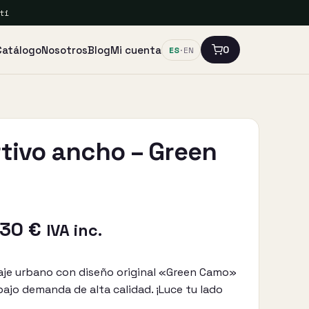
ti
Catálogo
Nosotros
Blog
Mi cuenta
0
ES
·
EN
tivo ancho – Green
Rango
,30
€
IVA inc.
de
aje urbano con diseño original «Green Camo»
precios:
bajo demanda de alta calidad. ¡Luce tu lado