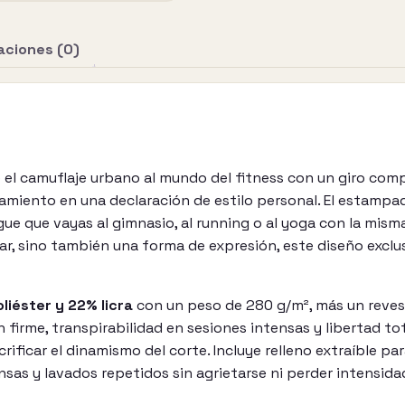
aciones (0)
 el camuflaje urbano al mundo del fitness con un giro com
amiento en una declaración de estilo personal. El estampa
 que vayas al gimnasio, al running o al yoga con la misma 
ar, sino también una forma de expresión, este diseño exclu
liéster y 22% licra
con un peso de 280 g/m², más un revest
ón firme, transpirabilidad en sesiones intensas y libertad t
crificar el dinamismo del corte. Incluye relleno extraíble pa
as y lavados repetidos sin agrietarse ni perder intensidad