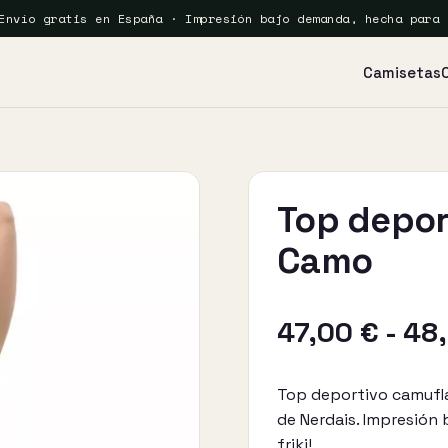
Envío gratis en España · Impresión bajo demanda, hecha para 
Camisetas
Top depor
Camo
47,00
€
-
48
Top deportivo camufl
de Nerdais. Impresión 
friki!